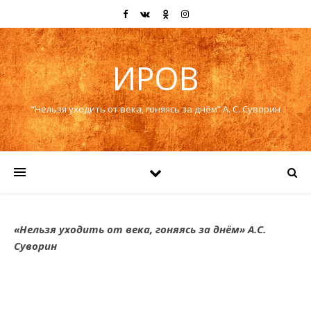
ИРОВ
“Нельзя уходить от века, гоняясь за днём” А. С. Суворин
«Нельзя уходить от века, гоняясь за днём» А.С.
Суворин