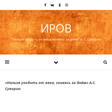
ИРОВ
“Нельзя уходить от века, гоняясь за днём” А. С. Суворин
«Нельзя уходить от века, гоняясь за днём» А.С.
Суворин