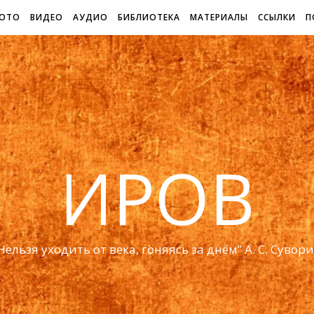
ОТО
ВИДЕО
АУДИО
БИБЛИОТЕКА
МАТЕРИАЛЫ
ССЫЛКИ
П
ИРОВ
Нельзя уходить от века, гоняясь за днём” А. С. Сувор