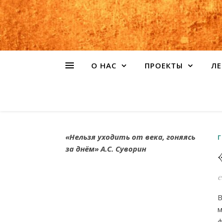
О НАС
ПРОЕКТЫ
ЛЕ
«Нельзя уходить от века, гоняясь
за днём» А.С. Суворин
e
м
ф