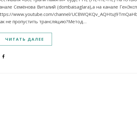
анале Семёнова Виталий (dombaisaglara),а на канале ГенЭкс
ttps://www.youtube.com/channel/UCBWQKQv_AQHtuJ9TmQaH
ак не пропустить трансляцию?Метод…
ЧИТАТЬ ДАЛЕЕ