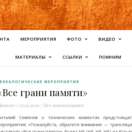
НТА
МЕРОПРИЯТИЯ
ФОТО
ВИДЕО
МАТЕРИАЛЫ
ССЫЛКИ
ПОМНИМ
ГЕНЕАЛОГИЧЕСКИЕ МЕРОПРИЯТИЯ
«Все грани памяти»
kravzov
/
07.05.2020
/
Нет комментариев
Виталий Семёнов о технических моментах предстоящег
ероприятия: «Пожалуйста, обратите внимание — трансляц
естиваля «Все грани памяти» будет НЕ (НЕ-НЕ-НЕ) на Ють