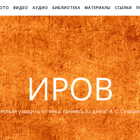
ОТО
ВИДЕО
АУДИО
БИБЛИОТЕКА
МАТЕРИАЛЫ
ССЫЛКИ
П
ИРОВ
Нельзя уходить от века, гоняясь за днём” А. С. Сувор