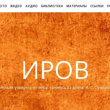
ОТО
ВИДЕО
АУДИО
БИБЛИОТЕКА
МАТЕРИАЛЫ
ССЫЛКИ
П
ИРОВ
Нельзя уходить от века, гоняясь за днём” А. С. Сувор